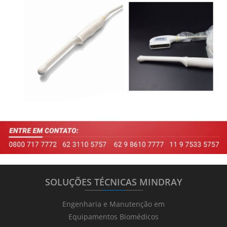
SOLUÇÕES TÉCNICAS MINDRAY
_______
_________
_______
Engenharia e Manutenção em
Equipamentos Biomédicos