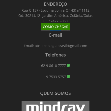
ENDEREÇO
Rua C-137 (Esquina com a C-143) nº 1112
Qd. 302 Lt.12- Jardim América, Goiânia/Goiás
CEP 74275-060
COMO CHEGAR
_______
_________
_______
E-mail
_______
_________
_______
Email: atntecnologiabrasil@gmail.com
Telefones
_______
_________
_______
62 9 8610 7777
11 9 7533 5757
QUEM SOMOS
_______
_________
_______