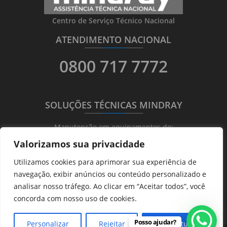
Centro de Serviço Técnico Nacional
ATENDIMENTO NACIONAL
_______
_________
_______
0800 717 7772
SOLUÇÕES TÉCNICAS MINDRAY
_______
_________
_______
Manutenção em equipamentos de:
Valorizamos sua privacidade
Ultrassonografia
Utilizamos cookies para aprimorar sua experiência de
Ecocardiografia
navegação, exibir anúncios ou conteúdo personalizado e
Transdutores
analisar nosso tráfego. Ao clicar em “Aceitar todos”, você
Hematológicos
concorda com nosso uso de cookies.
Posso ajudar?
Personalizar
Rejeitar
Aceitar tudo