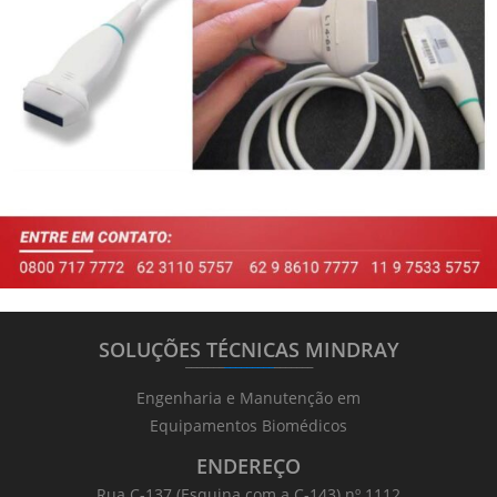
SOLUÇÕES TÉCNICAS MINDRAY
_______
_________
_______
Engenharia e Manutenção em
Equipamentos Biomédicos
ENDEREÇO
Rua C-137 (Esquina com a C-143) nº 1112