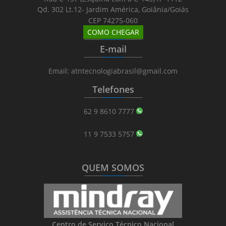
Qd. 302 Lt.12- Jardim América, Goiânia/Goiás
CEP 74275-060
COMO CHEGAR
_______
_________
_______
E-mail
_______
_________
_______
Email: atntecnologiabrasil@gmail.com
Telefones
_______
_________
_______
62 9 8610 7777
11 9 7533 5757
QUEM SOMOS
_______
_________
_______
Centro de Serviço Técnico Nacional