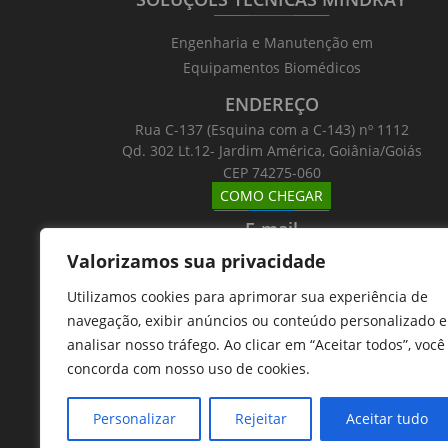
_______
_________
_______
Engenharia e Manutenção em
Equipamentos Biomédicos
ENDEREÇO
Rua C-137 (Esquina com a C-143) nº 1112
Qd. 302 Lt.12- Jardim América, Goiânia/Goiás
CEP 74275-060
COMO CHEGAR
_______
_________
_______
E-mail
_______
_________
_______
Valorizamos sua privacidade
Email: atntecnologiabrasil@gmail.com
Utilizamos cookies para aprimorar sua experiência de
Telefones
navegação, exibir anúncios ou conteúdo personalizado e
_______
_________
_______
analisar nosso tráfego. Ao clicar em “Aceitar todos”, você
62 9 8610 7777
concorda com nosso uso de cookies.
11 9 7533 5757
Personalizar
Rejeitar
Aceitar tudo