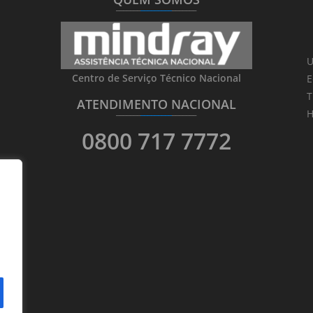
_______
_________
_______
U
Centro de Serviço Técnico Nacional
E
T
ATENDIMENTO NACIONAL
_______
_________
_______
H
0800 717 7772