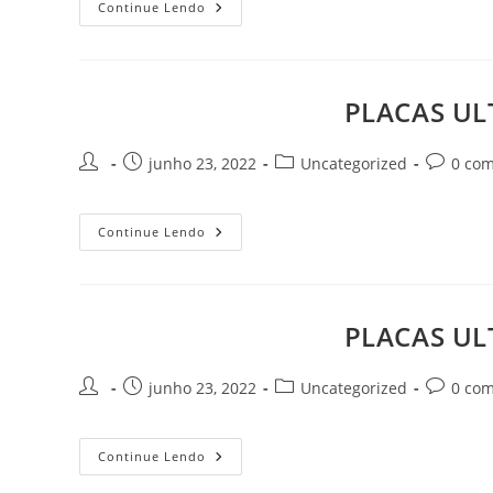
PLACAS
Continue Lendo
ULTRASSOM
MINDRAY
DP-
50
Goiânia
Goiás
PLACAS UL
Autor
Post
Categoria
Comentár
junho 23, 2022
Uncategorized
0 com
do
publicado:
do
do
post:
post:
post:
PLACAS
Continue Lendo
ULTRASSOM
MINDRAY
DP-
1100
PLUS
Goiânia
PLACAS UL
Goiás
Autor
Post
Categoria
Comentár
junho 23, 2022
Uncategorized
0 com
do
publicado:
do
do
post:
post:
post:
PLACAS
Continue Lendo
ULTRASSOM
MINDRAY