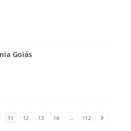
ia Goiás
11
12
13
14
…
112
Ir para a próxi