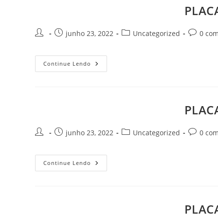
Goiás
PLAC
Autor
Post
Categoria
Comentár
junho 23, 2022
Uncategorized
0 com
do
publicado:
do
do
post:
post:
post:
PLACAS
Continue Lendo
ULTRASSOM
MINDRAY
M6
Goiânia
Goiás
PLAC
Autor
Post
Categoria
Comentár
junho 23, 2022
Uncategorized
0 com
do
publicado:
do
do
post:
post:
post:
PLACAS
Continue Lendo
ULTRASSOM
MINDRAY
M7
Goiânia
Goiás
PLAC