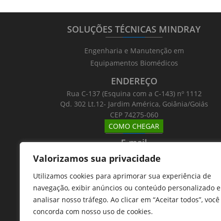
SOLUÇÕES TÉCNICAS MINDRAY
_______
_________
_______
Engenharia e Manutenção em
Equipamentos Biomédicos
ENDEREÇO
Rua C-137 (Esquina com a C-143) nº 1112
Qd. 302 Lt.12- Jardim América, Goiânia/Goiás
CEP 74275-060
COMO CHEGAR
_______
_________
_______
E-mail
_______
_________
_______
Valorizamos sua privacidade
Email: atntecnologiabrasil@gmail.com
Utilizamos cookies para aprimorar sua experiência de
Telefones
navegação, exibir anúncios ou conteúdo personalizado e
_______
_________
_______
analisar nosso tráfego. Ao clicar em “Aceitar todos”, você
62 9 8610 7777
concorda com nosso uso de cookies.