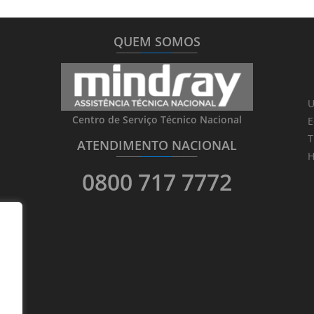
QUEM SOMOS
_______
_________
_______
U
Centro de Serviço Técnico Nacional
E
T
ATENDIMENTO NACIONAL
_______
_________
_______
H
0800 717 7772