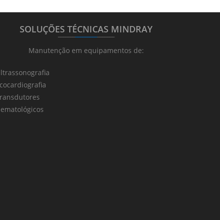
SOLUÇÕES TÉCNICAS MINDRAY
_______
_________
_______
Manutenção em equipamentos de:
ltrassonografia
cocardiografia
ransdutores
ematológicos