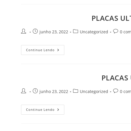
DP-
2200
PLUS
Goiânia
PLACAS UL
Goiás
Autor
Post
Categoria
Comentár
junho 23, 2022
Uncategorized
0 com
do
publicado:
do
do
post:
post:
post:
PLACAS
Continue Lendo
ULTRASSOM
MINDRAY
DP-
2200
PLUS
Goiânia
PLACAS 
Goiás
Autor
Post
Categoria
Comentár
junho 23, 2022
Uncategorized
0 com
do
publicado:
do
do
post:
post:
post:
PLACAS
Continue Lendo
ULTRASSOM
MINDRAY
DP-
2200
Goiânia