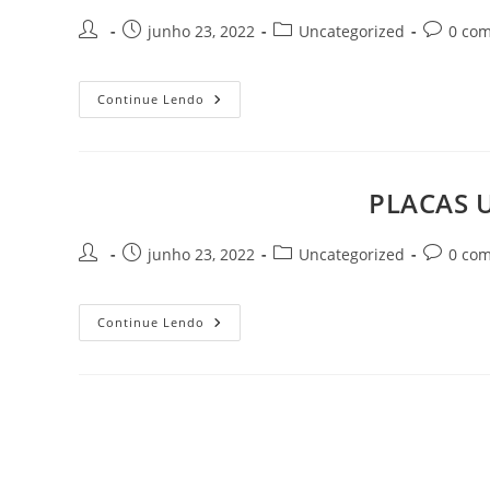
Autor
Post
Categoria
Comentár
junho 23, 2022
Uncategorized
0 com
do
publicado:
do
do
post:
post:
post:
PLACAS
Continue Lendo
ULTRASSOM
MINDRAY
M9
Goiânia
Goiás
PLACAS 
Autor
Post
Categoria
Comentár
junho 23, 2022
Uncategorized
0 com
do
publicado:
do
do
post:
post:
post:
PLACAS
Continue Lendo
ULTRASSOM
MINDRAY
ME
SERIES
Goiânia
Goiás