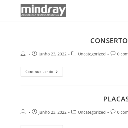
Ir
para
o
conteúdo
CONSERTOS
Autor
Post
Categoria
Comentár
junho 23, 2022
Uncategorized
0 com
do
publicado:
do
do
post:
post:
post:
CONSERTOS
Continue Lendo
ULTRASSOM
MINDRAY
DC-
8
EXP
Goiânia
PLACAS
Goiás
Autor
Post
Categoria
Comentár
junho 23, 2022
Uncategorized
0 com
do
publicado:
do
do
post:
post:
post: