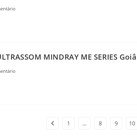
ios
entário
ULTRASSOM MINDRAY ME SERIES Goiân
ios
entário
1
…
8
9
10
Ir para a página anterior