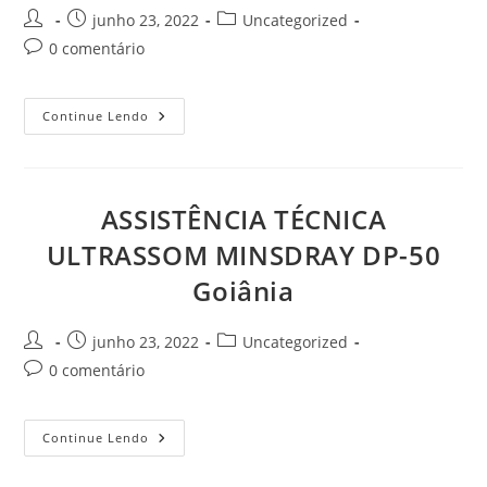
Autor
Post
Categoria
junho 23, 2022
Uncategorized
do
publicado:
do
Comentários
0 comentário
post:
post:
do
post:
ASSISTÊNCIA
Continue Lendo
TÉCNICA
ULTRASSOM
MINDRAY
Z6
Goiânia
ASSISTÊNCIA TÉCNICA
ULTRASSOM MINSDRAY DP-50
Goiânia
Autor
Post
Categoria
junho 23, 2022
Uncategorized
do
publicado:
do
Comentários
0 comentário
post:
post:
do
post:
ASSISTÊNCIA
Continue Lendo
TÉCNICA
ULTRASSOM
MINSDRAY