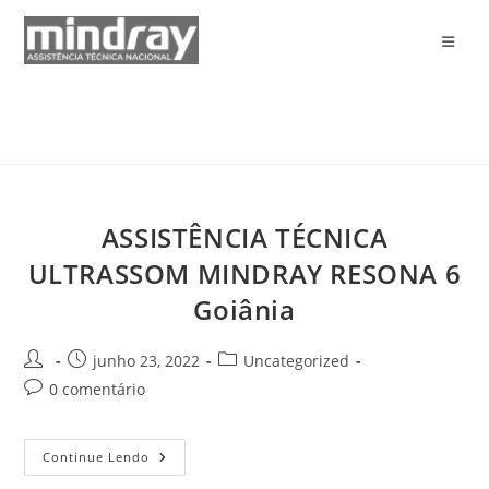
Ir
para
o
conteúdo
ASSISTÊNCIA TÉCNICA
ULTRASSOM MINDRAY RESONA 6
Goiânia
Autor
Post
Categoria
junho 23, 2022
Uncategorized
do
publicado:
do
Comentários
0 comentário
post:
post:
do
post:
ASSISTÊNCIA
Continue Lendo
TÉCNICA
ULTRASSOM