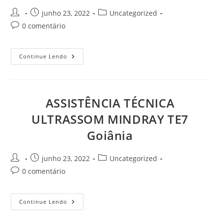
Autor
Post
Categoria
junho 23, 2022
Uncategorized
do
publicado:
do
Comentários
0 comentário
post:
post:
do
post:
ASSISTÊNCIA
Continue Lendo
TÉCNICA
ULTRASSOM
MINDRAY
TE5
Goiânia
ASSISTÊNCIA TÉCNICA
ULTRASSOM MINDRAY TE7
Goiânia
Autor
Post
Categoria
junho 23, 2022
Uncategorized
do
publicado:
do
Comentários
0 comentário
post:
post:
do
post:
ASSISTÊNCIA
Continue Lendo
TÉCNICA
ULTRASSOM