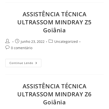
MINDRAY
TE7
Goiânia
ASSISTÊNCIA TÉCNICA
ULTRASSOM MINDRAY Z5
Goiânia
Autor
Post
Categoria
junho 23, 2022
Uncategorized
do
publicado:
do
Comentários
0 comentário
post:
post:
do
post:
ASSISTÊNCIA
Continue Lendo
TÉCNICA
ULTRASSOM
MINDRAY
Z5
Goiânia
ASSISTÊNCIA TÉCNICA
ULTRASSOM MINDRAY Z6
Goiânia