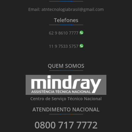
Email: atntecnologiabrasil@gmail.com
Telefones
_______
_________
_______
62 9 8610 7777
11 9 7533 5757
QUEM SOMOS
_______
_________
_______
Centro de Serviço Técnico Nacional
ATENDIMENTO NACIONAL
_______
_________
_______
0800 717 7772