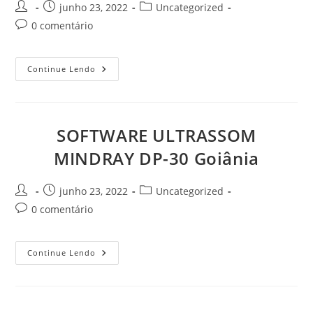
Autor
Post
Categoria
junho 23, 2022
Uncategorized
do
publicado:
do
Comentários
0 comentário
post:
post:
do
post:
ASSISTÊNCIA
Continue Lendo
TÉCNICA
ULTRASSOM
MNDRAY
DC-
40
Goiânia
SOFTWARE ULTRASSOM
MINDRAY DP-30 Goiânia
Autor
Post
Categoria
junho 23, 2022
Uncategorized
do
publicado:
do
Comentários
0 comentário
post:
post:
do
post:
SOFTWARE
Continue Lendo
ULTRASSOM
MINDRAY
DP-
30
Goiânia