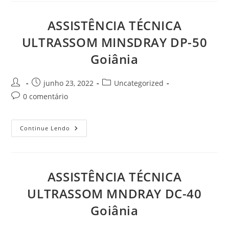
DP-
50
Goiânia
ASSISTÊNCIA TÉCNICA
ULTRASSOM MINSDRAY DP-50
Goiânia
Autor
Post
Categoria
junho 23, 2022
Uncategorized
do
publicado:
do
Comentários
0 comentário
post:
post:
do
post:
ASSISTÊNCIA
Continue Lendo
TÉCNICA
ULTRASSOM
MINSDRAY
DP-
50
Goiânia
ASSISTÊNCIA TÉCNICA
ULTRASSOM MNDRAY DC-40
Goiânia