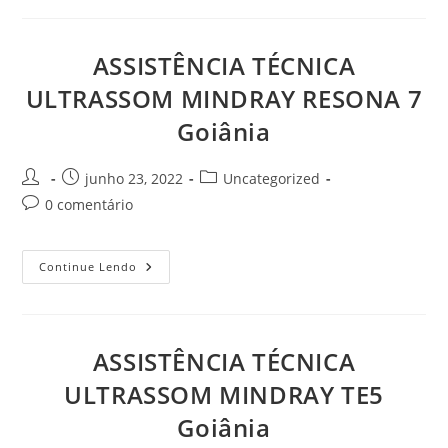
MINDRAY
RESONA
6
Goiânia
ASSISTÊNCIA TÉCNICA
ULTRASSOM MINDRAY RESONA 7
Goiânia
Autor
Post
Categoria
junho 23, 2022
Uncategorized
do
publicado:
do
Comentários
0 comentário
post:
post:
do
post:
ASSISTÊNCIA
Continue Lendo
TÉCNICA
ULTRASSOM
MINDRAY
RESONA
7
Goiânia
ASSISTÊNCIA TÉCNICA
ULTRASSOM MINDRAY TE5
Goiânia