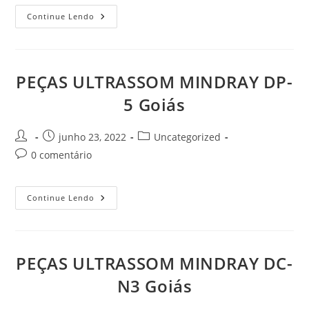
post:
PEÇAS
Continue Lendo
ULTRASSOM
MINDRAY
DP-
7
Goiás
PEÇAS ULTRASSOM MINDRAY DP-
5 Goiás
Autor
Post
Categoria
junho 23, 2022
Uncategorized
do
publicado:
do
Comentários
0 comentário
post:
post:
do
post:
PEÇAS
Continue Lendo
ULTRASSOM
MINDRAY
DP-
5
Goiás
PEÇAS ULTRASSOM MINDRAY DC-
N3 Goiás