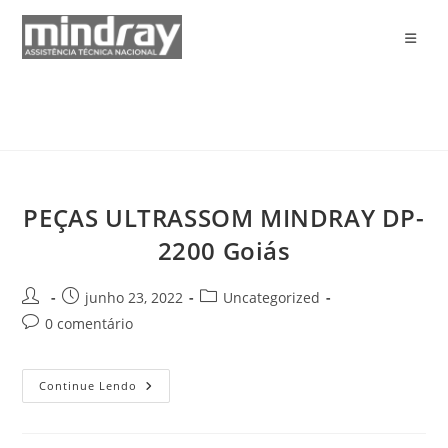
Ir
para
o
conteúdo
PEÇAS ULTRASSOM MINDRAY DP-
2200 Goiás
Autor
Post
Categoria
junho 23, 2022
Uncategorized
do
publicado:
do
Comentários
0 comentário
post:
post:
do
post:
PEÇAS
Continue Lendo
ULTRASSOM
MINDRAY
DP-
2200