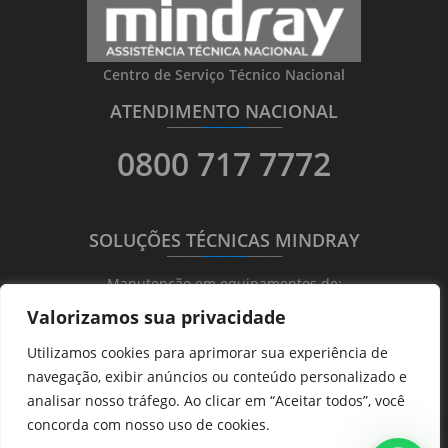
Centro de Serviço Técnico Nacional
ATENDIMENTO NACIONAL
_______
_________
_______
0800 717 7772
SOLUÇÕES TÉCNICAS MINDRAY
_______
_________
_______
Manutenção em equipamentos de:
Valorizamos sua privacidade
Ultrassonografia
Utilizamos cookies para aprimorar sua experiência de
Ecocardiografia
navegação, exibir anúncios ou conteúdo personalizado e
Transdutores
analisar nosso tráfego. Ao clicar em “Aceitar todos”, você
Hematológicos
concorda com nosso uso de cookies.