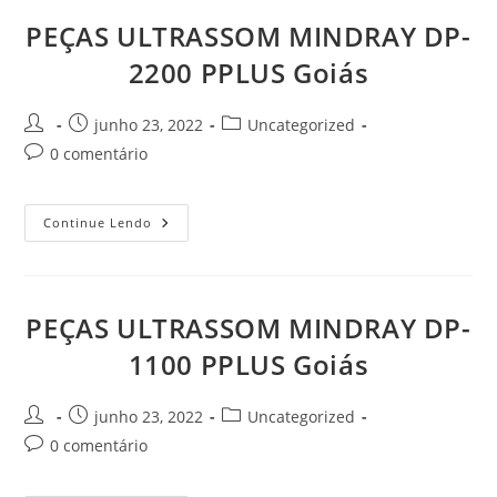
Goiás
PEÇAS ULTRASSOM MINDRAY DP-
2200 PPLUS Goiás
Autor
Post
Categoria
junho 23, 2022
Uncategorized
do
publicado:
do
Comentários
0 comentário
post:
post:
do
post:
PEÇAS
Continue Lendo
ULTRASSOM
MINDRAY
DP-
2200
PPLUS
Goiás
PEÇAS ULTRASSOM MINDRAY DP-
1100 PPLUS Goiás
Autor
Post
Categoria
junho 23, 2022
Uncategorized
do
publicado:
do
Comentários
0 comentário
post:
post:
do
post: