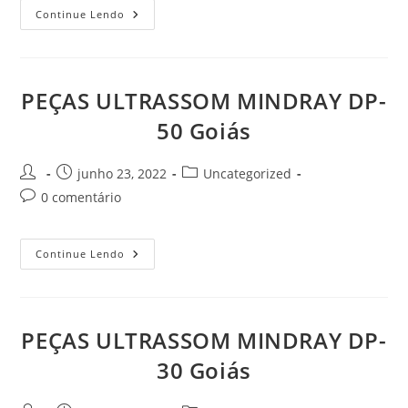
PEÇAS
Continue Lendo
ULTRASSOM
MINDRAY
DP-
1100
PPLUS
Goiás
PEÇAS ULTRASSOM MINDRAY DP-
50 Goiás
Autor
Post
Categoria
junho 23, 2022
Uncategorized
do
publicado:
do
Comentários
0 comentário
post:
post:
do
post:
PEÇAS
Continue Lendo
ULTRASSOM
MINDRAY
DP-
50
Goiás
PEÇAS ULTRASSOM MINDRAY DP-
30 Goiás