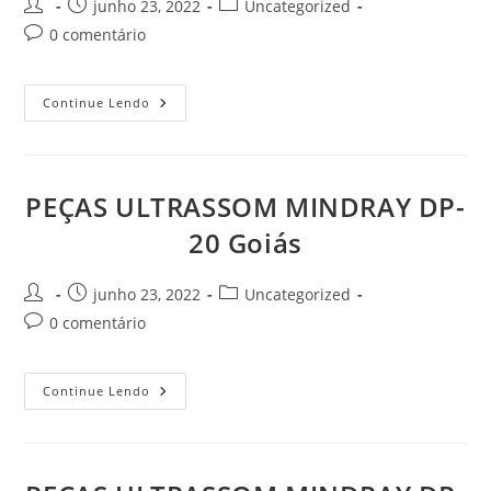
Autor
Post
Categoria
junho 23, 2022
Uncategorized
do
publicado:
do
Comentários
0 comentário
post:
post:
do
post:
PEÇAS
Continue Lendo
ULTRASSOM
MINDRAY
DP-
30
Goiás
PEÇAS ULTRASSOM MINDRAY DP-
20 Goiás
Autor
Post
Categoria
junho 23, 2022
Uncategorized
do
publicado:
do
Comentários
0 comentário
post:
post:
do
post:
PEÇAS
Continue Lendo
ULTRASSOM
MINDRAY
DP-
20
Goiás