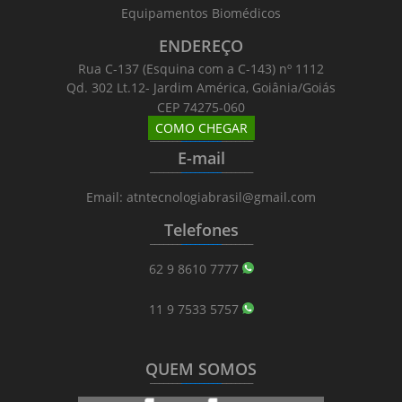
Equipamentos Biomédicos
ENDEREÇO
Rua C-137 (Esquina com a C-143) nº 1112
Qd. 302 Lt.12- Jardim América, Goiânia/Goiás
CEP 74275-060
COMO CHEGAR
_______
_________
_______
E-mail
_______
_________
_______
Email: atntecnologiabrasil@gmail.com
Telefones
_______
_________
_______
62 9 8610 7777
11 9 7533 5757
QUEM SOMOS
_______
_________
_______