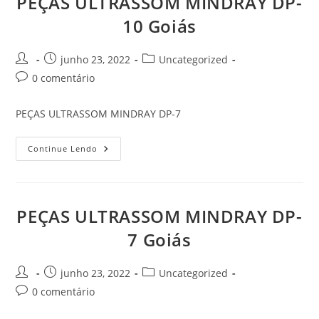
PEÇAS ULTRASSOM MINDRAY DP-
10 Goiás
Autor
Post
Categoria
junho 23, 2022
Uncategorized
do
publicado:
do
Comentários
0 comentário
post:
post:
do
post:
PEÇAS ULTRASSOM MINDRAY DP-7
PEÇAS
Continue Lendo
ULTRASSOM
MINDRAY
DP-
10
Goiás
PEÇAS ULTRASSOM MINDRAY DP-
7 Goiás
Autor
Post
Categoria
junho 23, 2022
Uncategorized
do
publicado:
do
Comentários
0 comentário
post:
post:
do